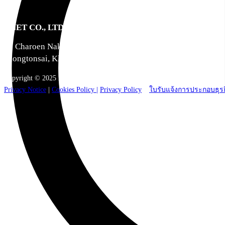
ANET CO., LTD.
23 Charoen Nakorn 14, Charoen Nakorn Rd.,
Klongtonsai, Klongsan Bangkok 10600
Copyright © 2025 ANET CO., LTD. All Right reserved.
Privacy Notice
|
Cookies Policy |
Privacy Policy
|
ใบรับแจ้งการประกอบธุรก