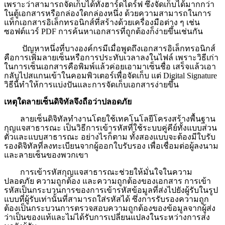
เพราะว่าสามารถจัดเก็บได้ทั้งฮาร์ดไดร์ฟ ซึ่งจัดเก็บได้มากกว่า
ในตู้เอกสารหรือกล่องใดกล่องหนึ่ง ด้วยความสามารถในการ
แท็กเอกสารอิเล็กทรอนิกส์ที่สร้างด้วยเครื่องมือต่าง ๆ เช่น
ซอฟต์แวร์
PDF การค้นหาเอกสารที่ถูกต้องก็ง่ายขึ้นเช่นกัน
ปัญหาหนึ่งที่บางองค์กรมีเมื่อพูดถึงเอกสารอิเล็กทรอนิกส์
คือการเพิ่มลายเซ็นหรือการประทับเวลาลงในไฟล์ เพราะวิธีเก่า
ในการเซ็นเอกสารคือพิมพ์แล้วค่อยเอามาเซ็นชื่อ เสร็จแล้วเอา
กลับไปสแกนเข้าในคอมพิวเตอร์เพื่อจัดเก็บ แต่
Digital Signature
วิธีนี้ทำให้การแบ่งปันและการจัดเก็บเอกสารง่ายขึ้น
เหตุใดลายเซ็นดิจิทัลจึงถือว่าปลอดภัย
ลายเซ็นดิจิทัลทำงานโดยใช้เทคโนโลยีโครงสร้างพื้นฐาน
กุญแจสาธารณะ เป็นวิธีการเข้ารหัสที่ใช้ระบบคู่คีย์ทั้งแบบส่วน
ตัวและแบบสาธารณะ อย่างไรก็ตาม ทั้งสองแบบจะต้องมีใบรับ
รองดิจิทัลที่ลงทะเบียนจากผู้ออกใบรับรอง เพื่อเชื่อมต่อผู้ลงนาม
และลายเซ็นของพวกเขา
การเข้ารหัสกุญแจสาธารณะช่วยให้มั่นใจในความ
ปลอดภัย ความถูกต้อง และความถูกต้องของเอกสาร การเข้า
รหัสเป็นกระบวนการของการเข้ารหัสข้อมูลที่ส่งไปยังผู้รับในรูป
แบบที่ผู้รับเท่านั้นที่สามารถใส่รหัสได้ ซึ่งการรับรองความถูก
ต้องเป็นกระบวนการตรวจสอบความถูกต้องของข้อมูลจากผู้ส่ง
ว่าเป็นของแท้และไม่ได้รับการเปลี่ยนแปลงในระหว่างการส่ง