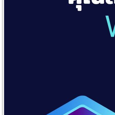
Domain Name Registration
Hosting & VPS
SSL Certificate
Document Signing Certificate
PKI Based Technology Solution
Web Conference
Digital Signing
Blog
Contact
Anet Webmail
Jobs