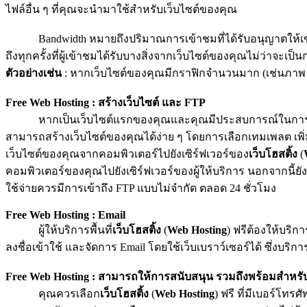
ไฟล์อื่น ๆ ที่คุณจะนำมาใช้สำหรับเว็บไซต์ของคุณ
Bandwidth หมายถึงปริมาณการเข้าชมที่ได้รับอนุญาตให้เข้าถึ
ถึงทุกครั้งที่ผู้เข้าชมได้รับบางสิ่งจากเว็บไซต์ของคุณไม่ว่าจะเ
ตัวอย่างเช่น
: หากเว็บไซต์ของคุณมีกราฟิกจำนวนมาก (เช่นภาพ หรือว
Free Web Hosting : สร้างเว็บไซต์ และ FTP
หากเป็นเว็บไซต์แรกของคุณและคุณมีประสบการณ์ในการเขียนสค
สามารถสร้างเว็บไซต์ของคุณได้ง่าย ๆ โดยการเลือกเทมเพลต เพ
เว็บไซต์ของคุณจากคอมพิวเตอร์ไปยังเซิร์ฟเวอร์ของ
เว็บโฮสติ้ง
(
คอมพิวเตอร์ของคุณไปยังเซิร์ฟเวอร์ของผู้ให้บริการ นอกจากนี้
ใช้จ่ายควรมีการเข้าถึง FTP แบบไม่จำกัด ตลอด 24 ชั่วโมง
Free Web Hosting : Email
ผู้ให้บริการพื้นที่
เว็บโฮสติ้ง
(
Web Hosting
) ฟรีต้องให้บริก
ลงชื่อเข้าใช้ และจัดการ Email โดยใช้เว็บเบราว์เซอร์ได้ ซึ่งบร
Free Web Hosting : สามารถให้การสนับสนุน รวมถึงพร้อมสำหรั
คุณควรเลือก
เว็บโฮสติ้ง
(
Web Hosting
) ฟรี ที่มีเบอร์โทร