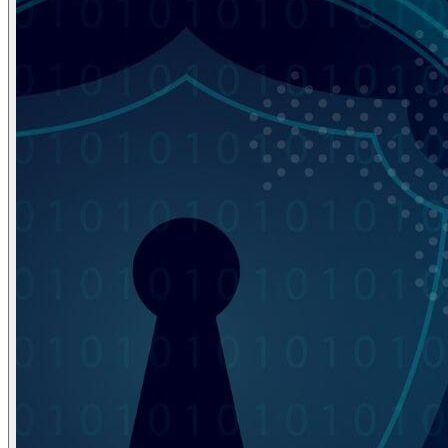
Domain Name Registration
Hosting & VPS
SSL Certificate
Document Signing Certificate
PKI Based Technology Solution
Web Conference
Digital Signing
Blog
Contact
Anet Webmail
Jobs