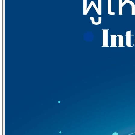
Domain Name Registration
Hosting & VPS
SSL Certificate
Document Signing Certificate
PKI Based Technology Solution
Web Conference
Digital Signing
Blog
Contact
Anet Webmail
Jobs