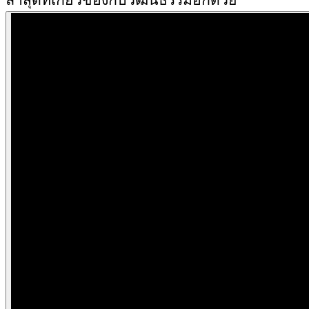
ล่าสุดที่เกี่ยวข้องกับวัฒนธรรมอีกด้วย