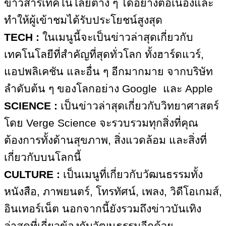
ข่าวสารเทคโนโลยีต่าง ๆ ได้อย่างต่อเนื่องและ
ทำให้ผู้เข้าชมได้รับประโยชน์สูงสุด
TECH :
ในเมนูนี้จะเป็นข่าวล่าสุดเกี่ยวกับ
เทคโนโลยีที่สำคัญที่สุดทั่วโลก ทั้งฮาร์ดแวร์,
แอปพลิเคชัน และอื่น ๆ อีกมากมาย จากบริษัท
ลำดับต้น ๆ ของโลกอย่าง Google และ Apple
SCIENCE :
เป็นข่าวล่าสุดเกี่ยวกับวิทยาศาสตร์
โดย Verge Science จะรวบรวมทุกสิ่งที่คุณ
ต้องการทั้งด้านสุขภาพ, สิ่งแวดล้อม และสิ่งที่
เกี่ยวกับบนโลกนี้
CULTURE :
เป็นเมนูที่เกี่ยวกับวัฒนธรรมทั้ง
หนังสือ
, ภาพยนตร์, โทรทัศน์, เพลง, วิดีโอเกมส์,
อินเทอร์เน็ต นอกจากนี้ยังรวมถึงข่าวบันเทิง