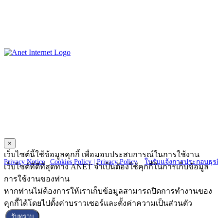
ANET CO., LTD.
23 Charoen Nakorn 14, Charoen Nakorn Rd.,
Klongtonsai, Klongsan Bangkok 10600
×
Copyright © 2025 ANET CO., LTD. All Right reserved.
เว็บไซต์นี้ใช้ข้อมูลคุกกี้ เพื่อมอบประสบการณ์ในการใช้งาน
Privacy Notice
|
Cookies Policy |
Privacy Policy
|
ใบรับแจ้งการประกอบธุรก
เว็บไซต์ที่ดีที่สุดทาง ANET จำเป็นต้องใช้คุกกี้ในการเก็บข้อมูล
การใช้งานของท่าน
หากท่านไม่ต้องการให้เราเก็บข้อมูลสามารถปิดการทำงานของ
คุกกี้ได้โดยไปตั้งค่าบราวเซอร์และตั้งค่าความเป็นส่วนตัว
รับทราบ