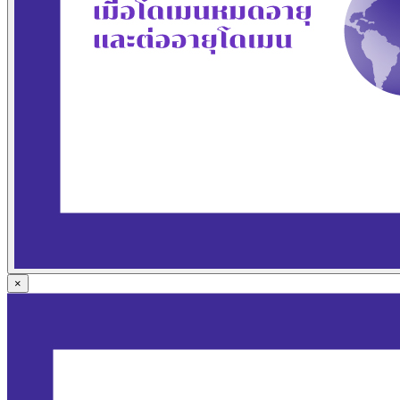
Domain Name Registration
Hosting & VPS
SSL Certificate
Document Signing Certificate
PKI Based Technology Solution
Web Conference
Digital Signing
Blog
Contact
Anet Webmail
Jobs
×