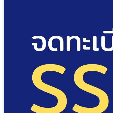
Domain Name Registration
Hosting & VPS
SSL Certificate
Document Signing Certificate
PKI Based Technology Solution
Web Conference
Digital Signing
Blog
Contact
Anet Webmail
Jobs