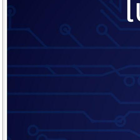
Domain Name Registration
Hosting & VPS
SSL Certificate
Document Signing Certificate
PKI Based Technology Solution
Web Conference
Digital Signing
Blog
Contact
Anet Webmail
Jobs