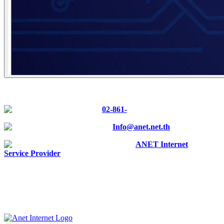
CONTACT US
Tel :
02-861-
0700
E-mail :
Info@anet.net.th
Facebook :
ANET Internet
Service Provider