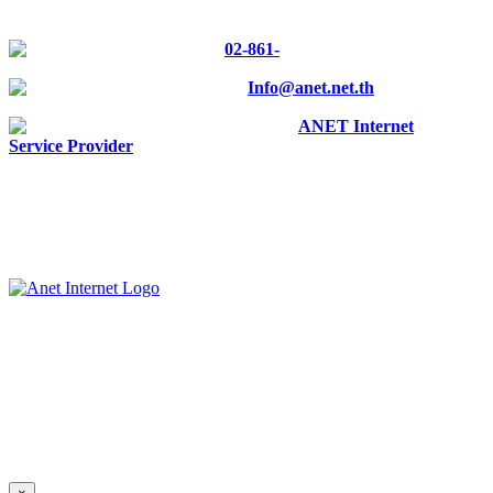
Tel :
02-861-
0700
E-mail :
Info@anet.net.th
Facebook :
ANET Internet
Service Provider
ANET CO., LTD.
23 Charoen Nakorn 14, Charoen Nakorn Rd.,
Klongtonsai, Klongsan Bangkok 10600