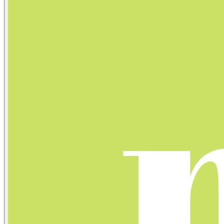
Domain Name Registration
Hosting & VPS
SSL Certificate
Document Signing Certificate
PKI Based Technology Solution
Web Conference
Digital Signing
Blog
Contact
Anet Webmail
Jobs